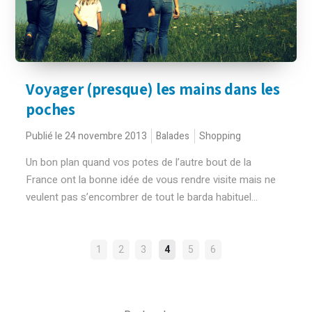
Voyager (presque) les mains dans les
poches
Publié le 24 novembre 2013
Balades
Shopping
Un bon plan quand vos potes de l’autre bout de la
France ont la bonne idée de vous rendre visite mais ne
veulent pas s’encombrer de tout le barda habituel...
NAVIGATION
1
2
3
4
5
6
DES
ARTICLES
Rechercher :