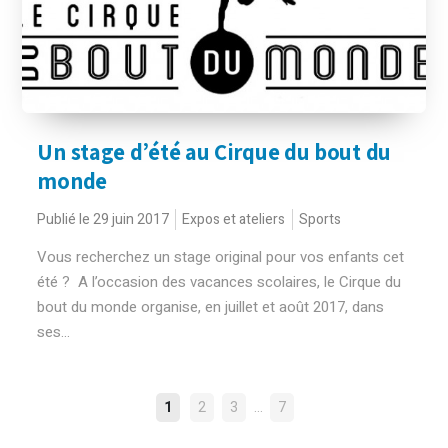
Un stage d’été au Cirque du bout du
monde
Publié le 29 juin 2017
Expos et ateliers
Sports
Vous recherchez un stage original pour vos enfants cet
été ? A l’occasion des vacances scolaires, le Cirque du
bout du monde organise, en juillet et août 2017, dans
ses...
NAVIGATION
…
1
2
3
7
DES