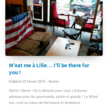
M’eat me à Lille… I’ll be there for
you !
Publié le 22 février 2016
Restos
Alerte ! Alerte ! On a déniché pour vous LA bonne
adresse pour les gourmands, petits et grands ! Le M’eat
me, c’est un salon de thé/snack à l’ambiance