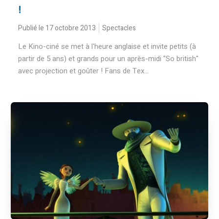
!
Publié le 17 octobre 2013
Spectacles
Le Kino-ciné se met à l'heure anglaise et invite petits (à
partir de 5 ans) et grands pour un après-midi "So british"
avec projection et goûter ! Fans de Tex...