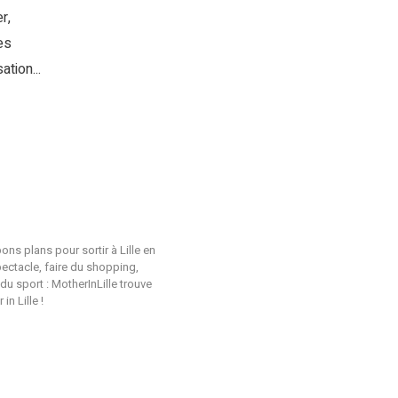
r,
es
tion...
ons plans pour sortir à Lille en
pectacle, faire du shopping,
du sport : MotherInLille trouve
n Lille !