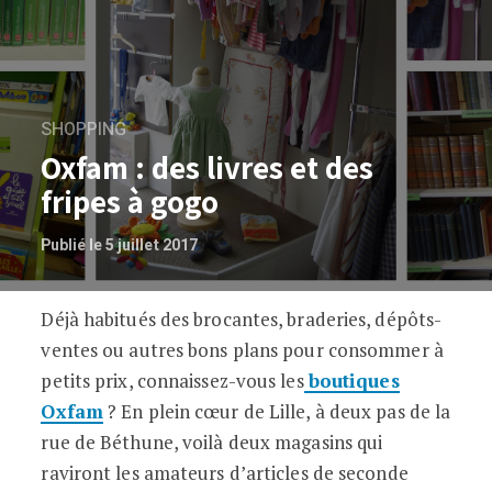
SHOPPING
Oxfam : des livres et des
fripes à gogo
Publié le 5 juillet 2017
Déjà habitués des brocantes, braderies, dépôts-
Oxfam : des livres et des fripes à gogo
ventes ou autres bons plans pour consommer à
petits prix, connaissez-vous les
boutiques
Oxfam
? En plein cœur de Lille, à deux pas de la
rue de Béthune, voilà deux magasins qui
raviront les amateurs d’articles de seconde