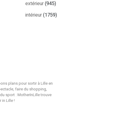
extérieur
(945)
intérieur
(1759)
ons plans pour sortir à Lille en
pectacle, faire du shopping,
du sport : MotherInLille trouve
n Lille !