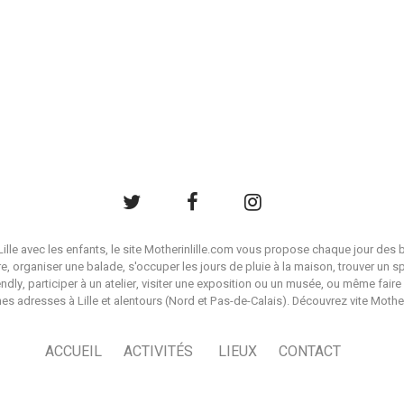
à Lille avec les enfants, le site Motherinlille.com vous propose chaque jour des b
ire, organiser une balade, s'occuper les jours de pluie à la maison, trouver un s
endly, participer à un atelier, visiter une exposition ou un musée, ou même faire 
es adresses à Lille et alentours (Nord et Pas-de-Calais). Découvrez vite Mother i
ACCUEIL
ACTIVITÉS
LIEUX
CONTACT