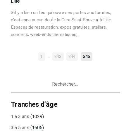
Lille
S'il y a bien un lieu qui ouvre ses portes aux familles,
c'est sans aucun doute la Gare Saint-Sauveur à Lille.
Espaces de restauration, expos gratuites, ateliers,
concerts, week-ends thématiques,...
NAVIGATION
…
1
243
244
245
DES
ARTICLES
Rechercher :
Tranches d’âge
1 à 3 ans
(1029)
3 à 5 ans
(1605)