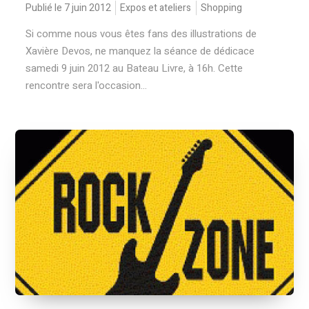
Publié le 7 juin 2012
Expos et ateliers
Shopping
Si comme nous vous êtes fans des illustrations de
Xavière Devos, ne manquez la séance de dédicace
samedi 9 juin 2012 au Bateau Livre, à 16h. Cette
rencontre sera l'occasion...