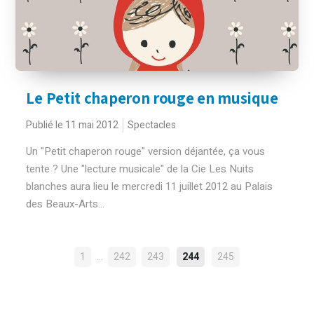
Le Petit chaperon rouge en musique
Publié le 11 mai 2012
Spectacles
Un "Petit chaperon rouge" version déjantée, ça vous
tente ? Une "lecture musicale" de la Cie Les Nuits
blanches aura lieu le mercredi 11 juillet 2012 au Palais
des Beaux-Arts...
NAVIGATION
…
1
242
243
244
245
DES
ARTICLES
Rechercher :