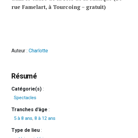
rue Famelart, à Tourcoing – gratuit)
Auteur :
Charlotte
Résumé
Catégorie(s)
:
Spectacles
Tranches d'âge
:
5 à 8 ans
,
8 à 12 ans
Type de lieu
: