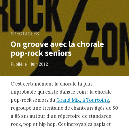
SPECTACLES
On groove avec la chorale
pop-rock seniors
Publié le 1 juin 2012
C’est certainement la chorale la plus
On groove avec la chorale pop-rock sen
improbable qui existe dans le coin : la chorale
pop-rock seniors du
Grand Mix, à Tourcoing
,
regroupe une trentaine de chanteurs âgés de 50
à 86 ans autour d’un répertoire de standards
rock, pop et hip hop. Ces incroyables papis et