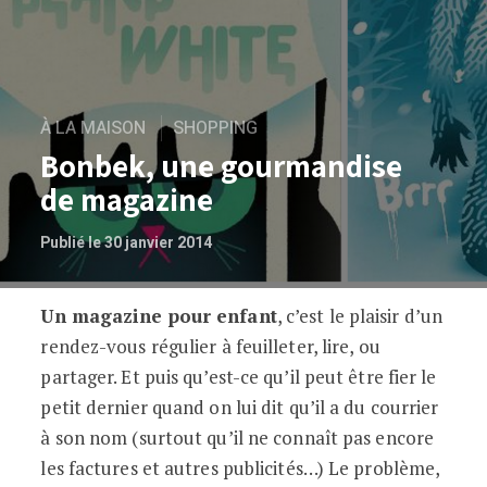
À LA MAISON
SHOPPING
Bonbek, une gourmandise
de magazine
Publié le 30 janvier 2014
Un magazine pour enfant
, c’est le plaisir d’un
Bonbek, une gourmandise de magazine
rendez-vous régulier à feuilleter, lire, ou
partager. Et puis qu’est-ce qu’il peut être fier le
petit dernier quand on lui dit qu’il a du courrier
à son nom (surtout qu’il ne connaît pas encore
les factures et autres publicités…) Le problème,