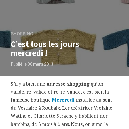
SHOPPING
C’est tous les jours
mercredi !
Publié le 30 mars 2013
S’il y a bien une
adresse shopping
qu’on
C’est tous les jours mercredi !
valide, re-valide et re-re-valide, c’est bien la
fameuse boutique
Mercredi
installée au sein
du Vestiaire à Roubaix. Les créatrices Violaine
Watine et Charlotte Strache y habillent nos
bambins, de 6 mois à 6 ans. Nous, on aime la