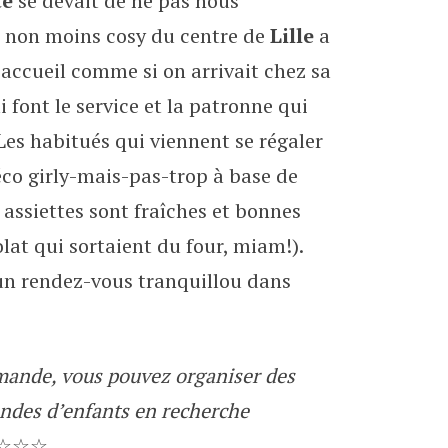
te
se devait de ne pas nous
e
is non moins cosy du centre de
Lille
a
 accueil comme si on arrivait chez sa
 font le service et la patronne qui
Les habitués qui viennent se régaler
éco girly-mais-pas-trop à base de
 assiettes sont fraîches et bonnes
lat qui sortaient du four, miam!).
un rendez-vous tranquillou dans
emande, vous pouvez organiser des
bandes d’enfants en recherche
☆☆☆