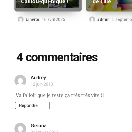
de Lille
Caillou-qui-bique !
admin
5 septemb
L'invité
16 avril 2025
4 commentaires
Audrey
12 juin 2013
Va falloir que je teste ça très très vite !!
Répondre
Gerona