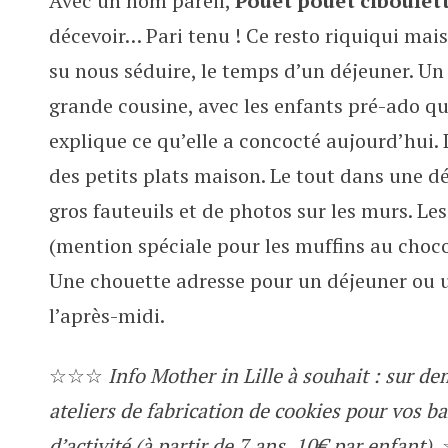
Avec un nom pareil,
Pouet pouet ciboulet
Clap clap Pouet pouet ciboulett
décevoir… Pari tenu ! Ce resto riquiqui ma
su nous séduire, le temps d’un déjeuner. Un
grande cousine, avec les enfants pré-ado qui
explique ce qu’elle a concocté aujourd’hui. 
des petits plats maison. Le tout dans une d
gros fauteuils et de photos sur les murs. Les
(mention spéciale pour les muffins au choco
Une chouette adresse pour un déjeuner ou 
l’après-midi.
☆☆☆
Info Mother in Lille à souhait : sur d
ateliers de fabrication de cookies pour vos 
d’activité (à partir de 7 ans, 10€ par enfant).