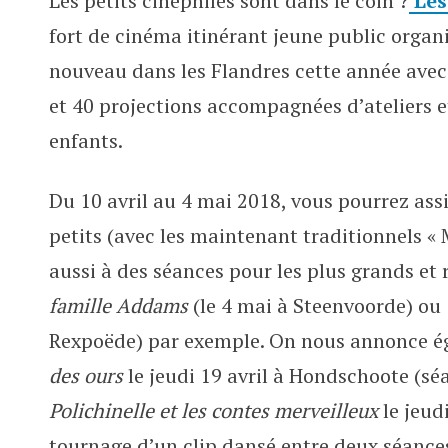
Les petits cinéphiles sont dans le coin ?
Les
Du ciné jeune public itinérant a
fort de cinéma itinérant jeune public organ
nouveau dans les Flandres cette année ave
et 40 projections accompagnées d’ateliers e
enfants.
Du 10 avril au 4 mai 2018, vous pourrez assi
petits (avec les maintenant traditionnels «
aussi à des séances pour les plus grands et
famille Addams
(le 4 mai à Steenvoorde) ou
Rexpoëde) par exemple. On nous annonce é
des ours
le jeudi 19 avril à Hondschoote (sé
Polichinelle et les contes merveilleux
le jeud
tournage d’un clip dansé entre deux séances