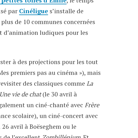
 petites toiles d’Émile
, le temps
vec Cinéligue
isé par
Cinéligue
s’installe de
c plus de 10 communes concernées
t d’animation ludiques pour les
ster à des projections pour les tout
 Mes premiers pas au cinéma »), mais
 revisiter des classiques comme
La
Une vie de chat
(le 30 avril à
galement un ciné-chanté avec
Frère
ance scolaire), un ciné-concert avec
i 26 avril à Boëseghem ou le
 de l’excellent
Zombillénium
. Et