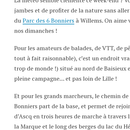
La météo semble clémente ce week-end ? Vou
Et si on allait marcher… aux 6 B
jambes et de profiter de la nature sans aller
du
Parc des 6 Bonniers
à Willems. On aime v
nos dimanches !
Pour les amateurs de balades, de VTT, de p
tout à fait raisonnable), c’est un endroit v
trop de monde !) situé au nord de Baisieux e
pleine campagne… et pas loin de Lille !
Et pour les grands marcheurs, le chemin de
Bonniers part de la base, et permet de rejoi
d’Ascq en trois heures de marche à travers 
la Marque et le long des berges du lac du H