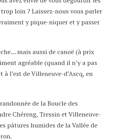
s avez envie de vous dégourdir les
onniers
 trop loin ? Laissez-nous vous parler
raiment y pique-niquer et y passer
êche… mais aussi de canoë (à prix
raiment agréable (quand il n’y a pas
t à l’est de Villeneuve-d’Ascq, en
 randonnée de la Boucle des
ndre Chéreng, Tressin et Villeneuve-
les pâtures humides de la Vallée de
éron.