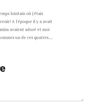
emps lointain où j'étais
enir! A l'époque il y a avait
 gamins avaient adoré et moi
s hommes un de ces quatres....
re