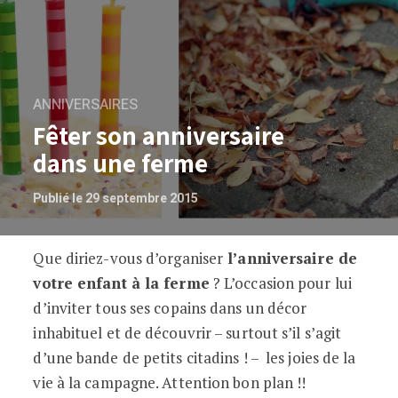
ANNIVERSAIRES
Fêter son anniversaire
dans une ferme
Publié le 29 septembre 2015
Que diriez-vous d’organiser
l’anniversaire de
Fêter son anniversaire dans une ferme
votre enfant à la ferme
? L’occasion pour lui
d’inviter tous ses copains dans un décor
inhabituel et de découvrir – surtout s’il s’agit
d’une bande de petits citadins ! – les joies de la
vie à la campagne. Attention bon plan !!