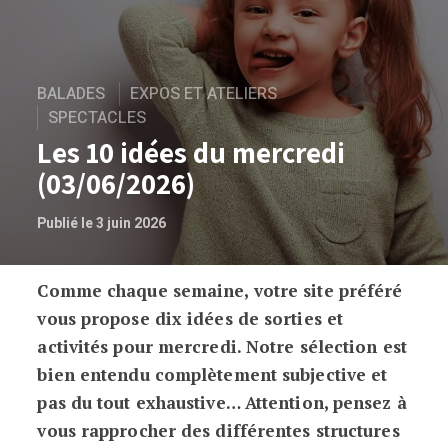
BALADES
EXPOS ET ATELIERS
SPECTACLES
Les 10 idées du mercredi
(03/06/2026)
Publié le 3 juin 2026
Comme chaque semaine, votre site préféré
Les 10 idées du mercredi (03/06/2026)
vous propose dix idées de sorties et
activités pour mercredi. Notre sélection est
bien entendu complètement subjective et
pas du tout exhaustive… Attention, pensez à
vous rapprocher des différentes structures