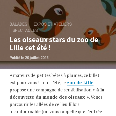
BALADES
EXPOS ET ATELIERS
SPECTACLES
Les oiseaux stars du zoo de
Lille cet été !
Publié le 20 juillet 2013
Amateurs de petites bêtes à plumes, ce billet
Les oiseaux stars du zoo de Lille cet été 
est pour vous ! Tout l’été, le
zoo de Lille
propose une campagne de sensibilisation
« à la
découverte du monde des oiseaux »
. Venez
parcourir les allées de ce lieu lillois
incontournable (on vous rappelle que l’entrée