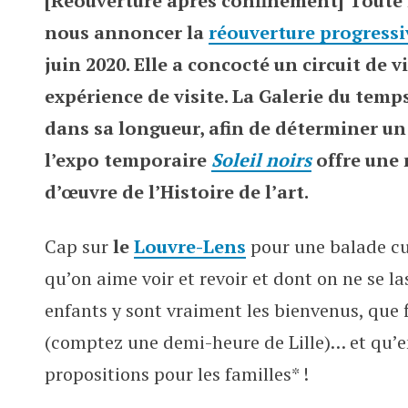
[Réouverture après confinement] Toute l
Mother in Lille au Louvre in Len
nous annoncer la
réouverture progressi
juin 2020. Elle a concocté un circuit de v
expérience de visite. La Galerie du tem
dans sa longueur, afin de déterminer un 
l’expo temporaire
Soleil noirs
offre une 
d’œuvre de l’Histoire de l’art.
Cap sur
le
Louvre-Lens
pour une balade cu
qu’on aime voir et revoir et dont on ne se l
enfants y sont vraiment les bienvenus, que f
(comptez une demi-heure de Lille)… et qu’e
propositions pour les familles* !