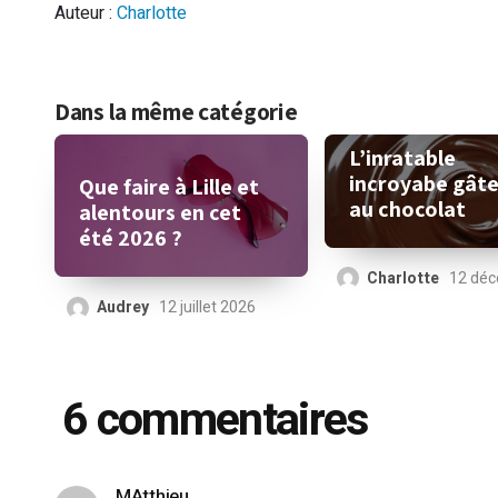
Auteur :
Charlotte
Dans la même catégorie
L’inratable
incroyabe gât
Que faire à Lille et
au chocolat
alentours en cet
été 2026 ?
Charlotte
12 dé
Audrey
12 juillet 2026
6 commentaires
MAtthieu