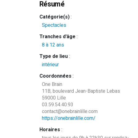
Résumé
Catégorie(s)
:
Spectacles
Tranches d'âge
:
8 à 12 ans
Type de lieu
:
intérieur
Coordonnées
:
One Brain
11B, boulevard Jean-Baptiste Lebas
59000 Lille
03.59.54.40.93
contact@onebrainlille.com
https://onebrainlille.com/
Horaires
: