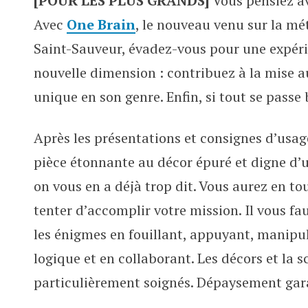
[POUR LES PLUS GRANDS]
Vous pensiez av
One Brain, l’escape game versio
Avec
One Brain
, le nouveau venu sur la mét
Saint-Sauveur, évadez-vous pour une expéri
nouvelle dimension : contribuez à la mise au 
unique en son genre. Enfin, si tout se passe
Après les présentations et consignes d’usag
pièce étonnante au décor épuré et digne d’u
on vous en a déjà trop dit. Vous aurez en to
tenter d’accomplir votre mission. Il vous fa
les énigmes en fouillant, appuyant, manipul
logique et en collaborant. Les décors et la 
particulièrement soignés. Dépaysement gar