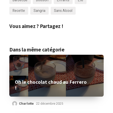
Barbecue
Boisson
Enfants
Été
Recette
Sangria
Sans Alcool
Vous aimez ? Partagez !
Dans la même catégorie
Oh le chocolat chaud au Ferrero
!
Charlotte
22 décembre 2025