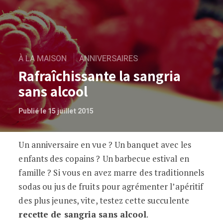
À LA MAISON
ANNIVERSAIRES
Rafraîchissante la sangria
sans alcool
Publié le 15 juillet 2015
Un anniversaire en vue ? Un banquet avec les
Rafraîchissante la sangria sans alcool
enfants des copains ? Un barbecue estival en
famille ? Si vous en avez marre des traditionnels
sodas ou jus de fruits pour agrémenter l’apéritif
des plus jeunes, vite, testez cette succulente
recette de sangria sans alcool
.