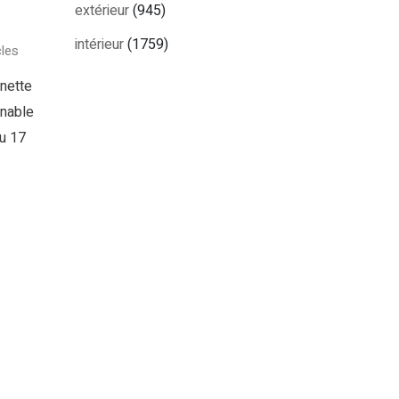
extérieur
(945)
intérieur
(1759)
les
nette
rnable
du 17