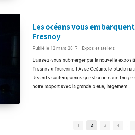
Les océans vous embarquent
Fresnoy
Publié le 12 mars 2017
Expos et ateliers
Laissez-vous submerger par la nouvelle exposit
Fresnoy à Tourcoing ! Avec Océans, le studio nati
des arts contemporains questionne sous l’angle c
notre rapport avec la grande bleue, largement...
NAVIGATION
1
2
3
4
…