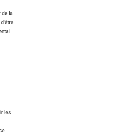
 de la
 d'être
ental
e
r les
ce