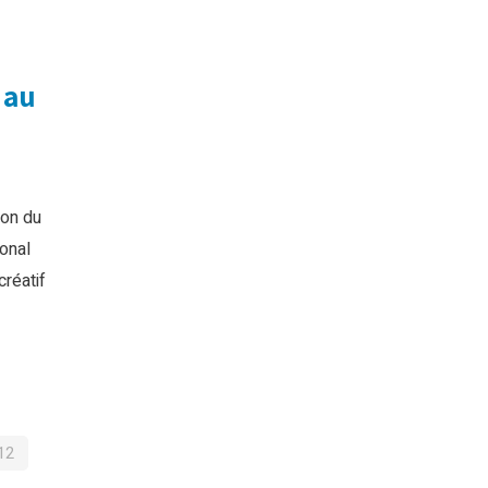
 au
ion du
onal
réatif
12