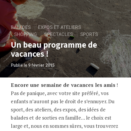
BALADES
EXPOS ET ATELIERS
SHOPPING
SPECTACLES
SPORTS
Un beau programme de
vacances !
Publié le 9 février 2015
Encore une semaine de vacances les amis
!
Un beau programme de vacances !
Pas de panique, avec votre site préféré, vos
enfants n’auront pas le droit de s’ennuyer. Du
sport, des ateliers, des expos, des idées de
balades et de sorties en famille… le choix est
large et, nous en sommes sûres, vous trouverez