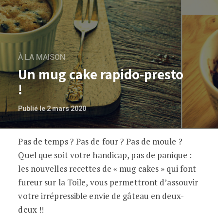
À LA MAISON
Un mug cake rapido-presto
!
Publié le 2 mars 2020
Pas de temps ? Pas de four ? Pas de moule ?
Un mug cake rapido-presto !
Quel que soit votre handicap, pas de panique :
les nouvelles recettes de « mug cakes » qui font
fureur sur la Toile, vous permettront d’assouvir
votre irrépressible envie de gâteau en deux-
deux !!