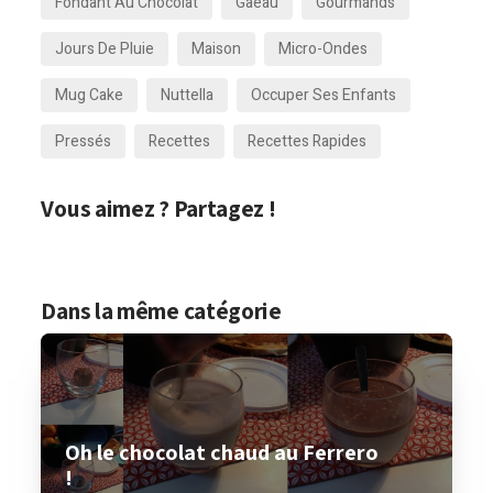
Fondant Au Chocolat
Gâeau
Gourmands
Jours De Pluie
Maison
Micro-Ondes
Mug Cake
Nuttella
Occuper Ses Enfants
Pressés
Recettes
Recettes Rapides
Vous aimez ? Partagez !
Dans la même catégorie
Oh le chocolat chaud au Ferrero
!