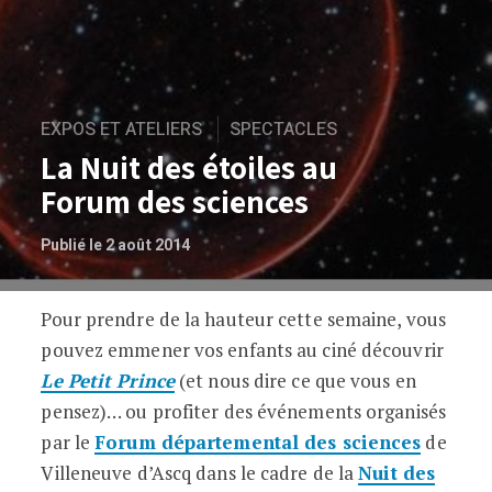
EXPOS ET ATELIERS
SPECTACLES
La Nuit des étoiles au
Forum des sciences
Publié le 2 août 2014
Pour prendre de la hauteur cette semaine, vous
La Nuit des étoiles au Forum des scienc
pouvez emmener vos enfants au ciné découvrir
Le Petit Prince
(et nous dire ce que vous en
pensez)… ou profiter des événements organisés
par le
Forum départemental des sciences
de
Villeneuve d’Ascq dans le cadre de la
Nuit des