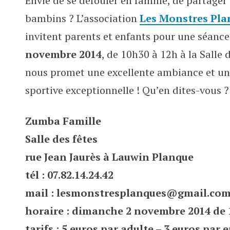
Envie de se défouler en famille, de partager
Zumba en famille le 2 novembre
bambins ? L’association
Les Monstres Pla
invitent parents et enfants pour une séanc
novembre 2014
, de 10h30 à 12h à la Salle
nous promet une excellente ambiance et un
sportive exceptionnelle ! Qu’en dites-vous ?
Zumba Famille
Salle des fêtes
rue Jean Jaurès à Lauwin Planque
tél : 07.82.14.24.42
mail :
lesmonstresplanques@gmail.co
horaire : dimanche 2 novembre 2014 de 
tarifs : 5 euros par adulte – 3 euros par 