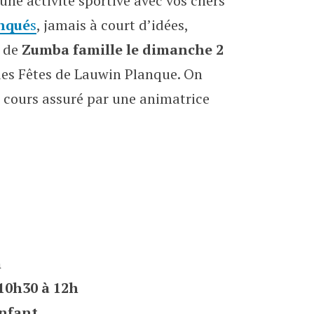
 une activité sportive avec vos chers
nqué
s
, jamais à court d’idées,
e de
Zumba famille le dimanche 2
 des Fêtes de Lauwin Planque. On
 cours assuré par une animatrice
m
10h30 à 12h
enfant