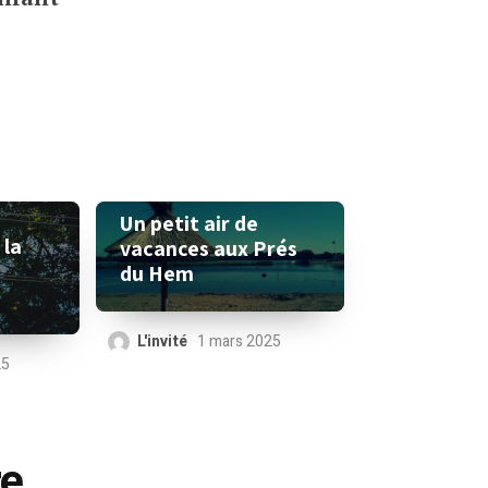
Un petit air de
 la
vacances aux Prés
du Hem
L'invité
1 mars 2025
25
re