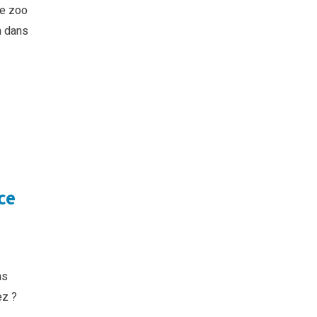
le zoo
h dans
ce
as
ez ?