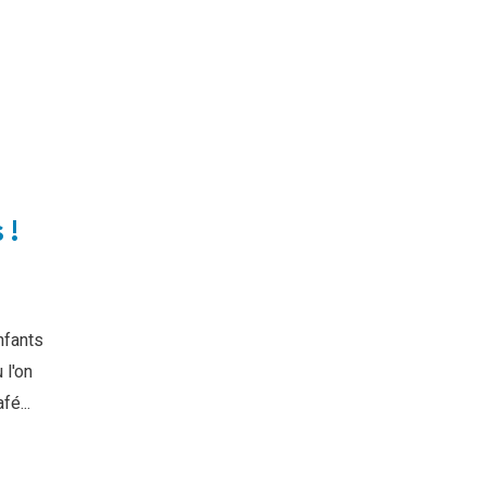
 !
nfants
 l'on
fé...