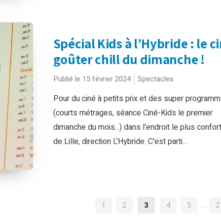
Spécial Kids à l’Hybride : le c
goûter chill du dimanche !
Publié le 15 février 2024
Spectacles
Pour du ciné à petits prix et des super programm
(courts métrages, séance Ciné-Kids le premier
dimanche du mois...) dans l'endroit le plus confor
de Lille, direction L'Hybride. C'est parti...
NAVIGATION
1
2
3
4
5
…
2