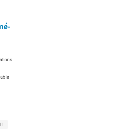
iné-
ations
table
11