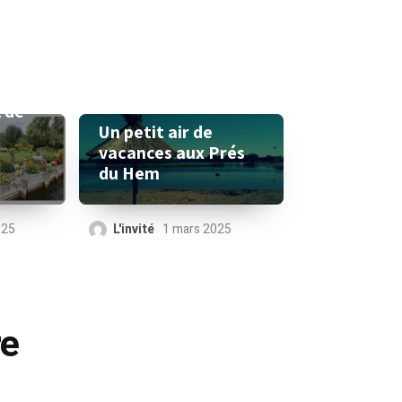
l de
Un petit air de
vacances aux Prés
du Hem
025
L'invité
1 mars 2025
re