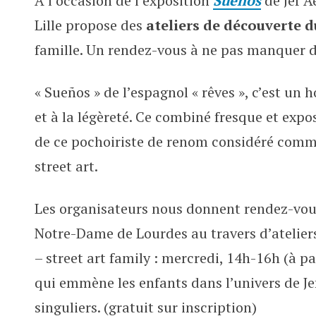
A l’occasion de l’exposition
Sueños
de Jef A
Ateliers autour de l’expo de Jef 
Lille propose des
ateliers de découverte 
famille. Un rendez-vous à ne pas manquer du
« Sueños » de l’espagnol « rêves », c’est un
et à la légèreté. Ce combiné fresque et expo
de ce pochoiriste de renom considéré comme
street art.
Les organisateurs nous donnent rendez-vous
Notre-Dame de Lourdes au travers d’ateliers
– street art family : mercredi, 14h-16h (à pa
qui emmène les enfants dans l’univers de Je
singuliers. (gratuit sur inscription)