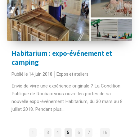
Habitarium : expo-événement et
camping
Publié le 14 juin 2018
Expos et ateliers
Envie de vivre une expérience originale ? La Condition
Publique de Roubaix vous ouvre les portes de sa
nouvelle expo-événement Habitarium, du 30 mars au 8
juillet 2018. Pendant plus...
NAVIGATION
…
…
1
3
4
5
6
7
16