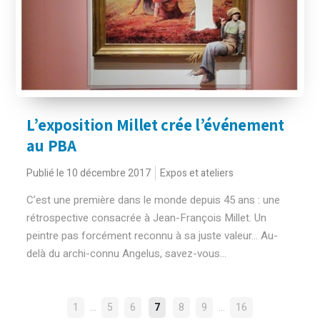
L’exposition Millet crée l’événement
au PBA
Publié le 10 décembre 2017
Expos et ateliers
C’est une première dans le monde depuis 45 ans : une
rétrospective consacrée à Jean-François Millet. Un
peintre pas forcément reconnu à sa juste valeur... Au-
delà du archi-connu Angelus, savez-vous...
NAVIGATION
…
…
1
5
6
7
8
9
16