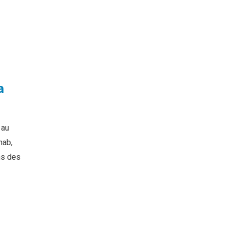
a
 au
hab,
ns des