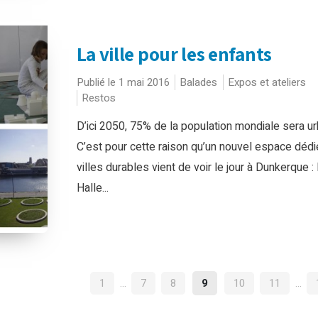
La ville pour les enfants
Publié le 1 mai 2016
Balades
Expos et ateliers
Restos
D’ici 2050, 75% de la population mondiale sera u
C’est pour cette raison qu’un nouvel espace dédi
villes durables vient de voir le jour à Dunkerque : 
Halle...
NAVIGATION
1
…
7
8
9
10
11
…
DES