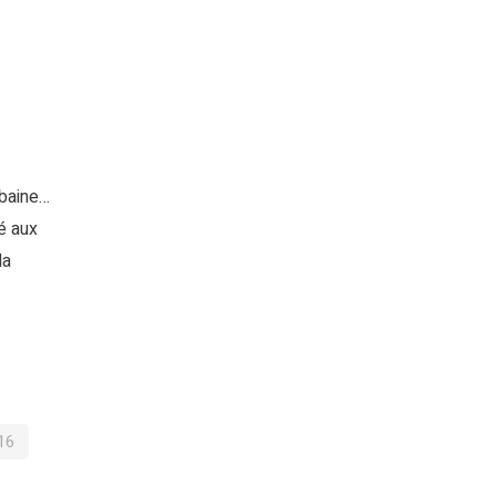
rbaine…
é aux
la
16