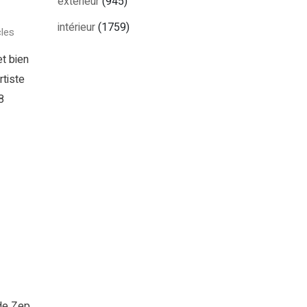
extérieur
(945)
intérieur
(1759)
les
t bien
rtiste
8
 de Zep