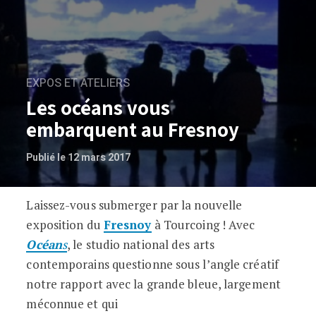
EXPOS ET ATELIERS
Les océans vous
embarquent au Fresnoy
Publié le 12 mars 2017
Laissez-vous submerger par la nouvelle
Les océans vous embarquent au Fresno
exposition du
Fresnoy
à Tourcoing ! Avec
Océan
s
, le studio national des arts
contemporains questionne sous l’angle créatif
notre rapport avec la grande bleue, largement
méconnue et qui