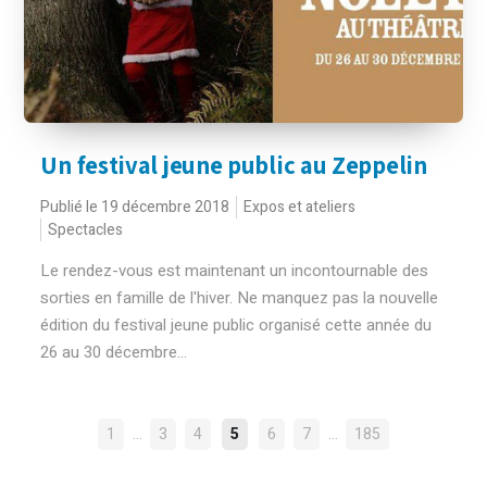
Un festival jeune public au Zeppelin
Publié le 19 décembre 2018
Expos et ateliers
Spectacles
Le rendez-vous est maintenant un incontournable des
sorties en famille de l'hiver. Ne manquez pas la nouvelle
édition du festival jeune public organisé cette année du
26 au 30 décembre...
NAVIGATION
…
…
1
3
4
5
6
7
185
DES