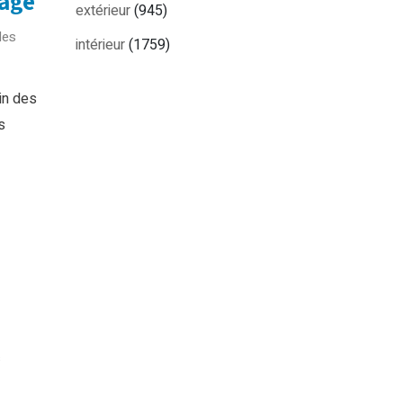
yage
extérieur
(945)
les
intérieur
(1759)
in des
s
s