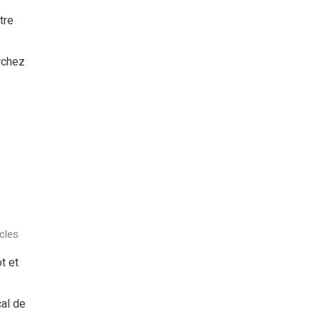
tre
erchez
cles
t et
cal de