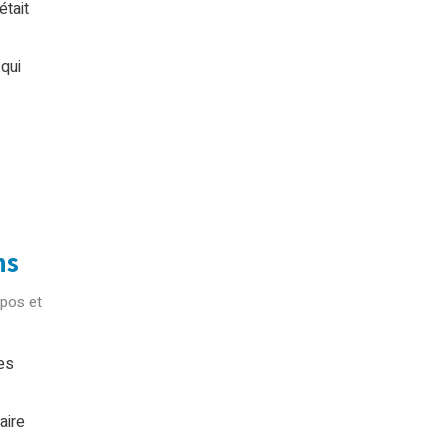
était
qui
ns
pos et
es
aire