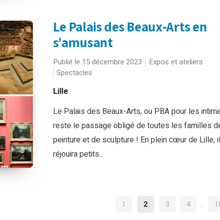
Le Palais des Beaux-Arts en
s’amusant
Publié le 15 décembre 2023
Expos et ateliers
Spectacles
Lille
Le Palais des Beaux-Arts, ou PBA pour les intim
reste le passage obligé de toutes les familles d
peinture et de sculpture ! En plein cœur de Lille, i
réjouira petits...
NAVIGATION
1
2
3
4
…
1