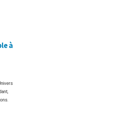
ble à
Univers
dant,
ions.