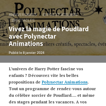
ANNIVERSAIRES
EXPOS ET ATELIERS
SPECTACLES
Vivez la magie de Poudlard
avec Polynectar
Animations
Publié le 8 janvier 2024
L’univers de Harry Potter fascine vos
Vivez la magie de Poudlard avec Polyne
enfants ? Découvrez vite les belles
propositions de
Polynectar Animations
.
Tout un programme de rendez-vous autour
du célèbre sorcier de Poudlard…. et même
des stages pendant les vacances. A vos