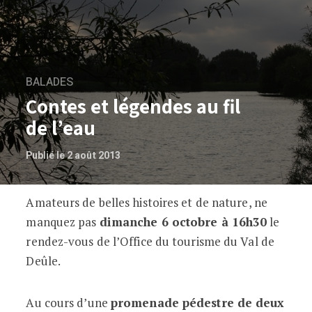
BALADES
Contes et légendes au fil
de l’eau
Publié le 2 août 2013
Amateurs de belles histoires et de nature, ne
Contes et légendes au fil de l’eau
manquez pas
dimanche 6 octobre à 16h30
le
rendez-vous de l’Office du tourisme du Val de
Deûle.
Au cours d’une
promenade pédestre de deux