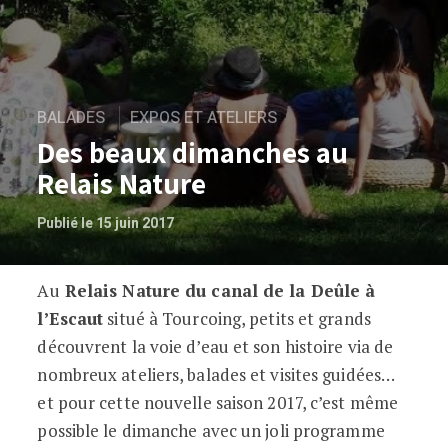
BALADES
EXPOS ET ATELIERS
Des beaux dimanches au
Relais Nature
Publié le 15 juin 2017
Au
Relais Nature du canal de la Deûle à
Des beaux dimanches au Relais Nature
l’Escaut
situé à Tourcoing, petits et grands
découvrent la voie d’eau et son histoire via de
nombreux ateliers, balades et visites guidées…
et pour cette nouvelle saison 2017, c’est même
possible le dimanche avec un joli programme