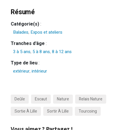
Résumé
Catégorie(s)
:
Balades
,
Expos et ateliers
Tranches d'âge
:
3 à 5 ans
,
5 à 8 ans
,
8 à 12 ans
Type de lieu
:
extérieur
,
intérieur
Deûle
Escaut
Nature
Relais Nature
Sortie À Lille
Sortir À Lille
Tourcoing
Vous aimez ? Partagez !