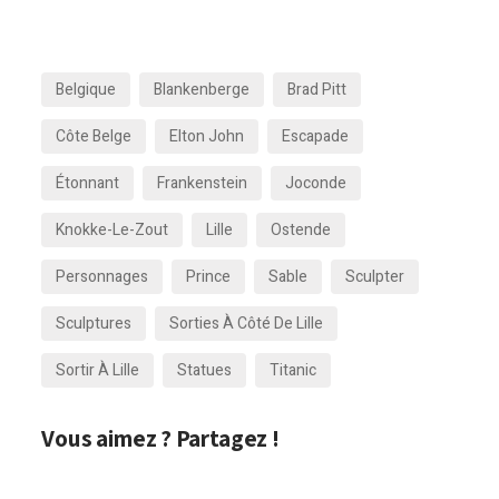
Belgique
Blankenberge
Brad Pitt
Côte Belge
Elton John
Escapade
Étonnant
Frankenstein
Joconde
Knokke-Le-Zout
Lille
Ostende
Personnages
Prince
Sable
Sculpter
Sculptures
Sorties À Côté De Lille
Sortir À Lille
Statues
Titanic
Vous aimez ? Partagez !