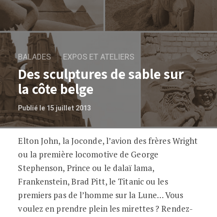
BALADES
EXPOS ET ATELIERS
Des sculptures de sable sur
la côte belge
Publié le 15 juillet 2013
Elton John, la Joconde, l’avion des frères Wright
Des sculptures de sable sur la côte belg
ou la première locomotive de George
Stephenson, Prince ou le dalaï lama,
Frankenstein, Brad Pitt, le Titanic ou les
premiers pas de l’homme sur la Lune… Vous
voulez en prendre plein les mirettes ? Rendez-