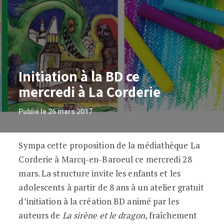
Initiation à la BD ce
mercredi à La Corderie
Publié le 26 mars 2017
Sympa cette proposition de la médiathèque La
Initiation à la BD ce mercredi à La Cord
Corderie à Marcq-en-Baroeul ce mercredi 28
mars. La structure invite les enfants et les
adolescents à partir de 8 ans à un atelier gratuit
d’initiation à la création BD animé par les
auteurs de
La sirène et le dragon
, fraîchement