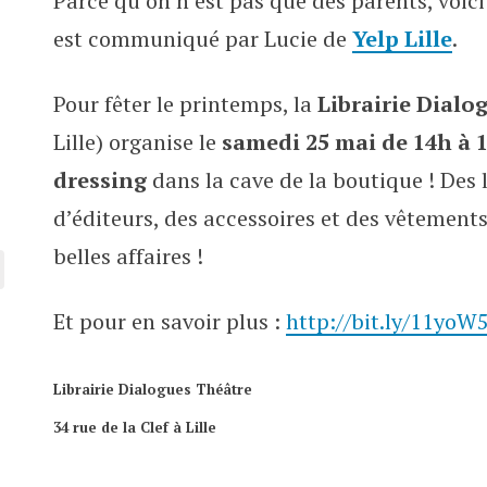
Parce qu’on n’est pas que des parents, voic
Livres et vêtements d’occcas’ rue
est communiqué par Lucie de
Yelp Lille
.
Pour fêter le printemps, la
Librairie Dialo
Lille) organise le
samedi 25 mai de 14h à 
dressing
dans la cave de la boutique ! Des l
d’éditeurs, des accessoires et des vêtements
belles affaires !
Et pour en savoir plus :
http://bit.ly/11yoW
Librairie Dialogues Théâtre
34 rue de la Clef à Lille