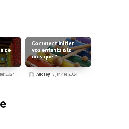
Comment initier
vos enfants à la
se de
musique ?
Audrey
8 janvier 2024
vier 2024
re