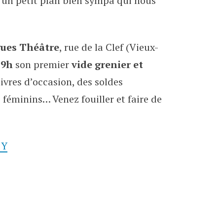
i un petit plan bien sympa qui nous
 de la Clef
gues Théâtre
, rue de la Clef (Vieux-
19h
son premier
vide grenier et
ivres d’occasion, des soldes
 féminins… Venez fouiller et faire de
5Y