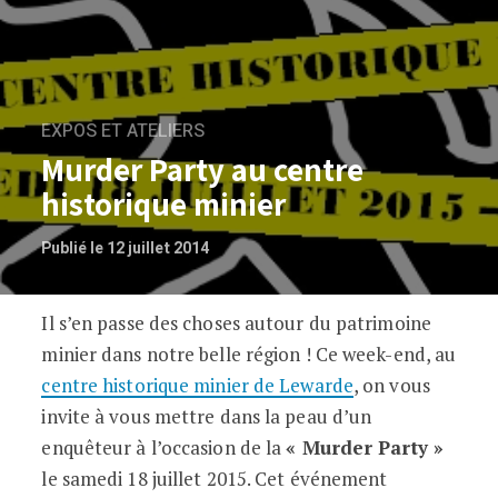
EXPOS ET ATELIERS
Murder Party au centre
historique minier
Publié le 12 juillet 2014
Il s’en passe des choses autour du patrimoine
Murder Party au centre historique mini
minier dans notre belle région ! Ce week-end, au
centre historique minier de Lewarde
, on vous
invite à vous mettre dans la peau d’un
enquêteur à l’occasion de la
« Murder Party »
le samedi 18 juillet 2015. Cet événement