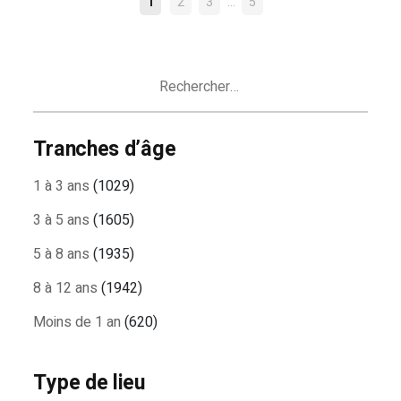
NAVIGATION
…
1
2
3
5
DES
ARTICLES
Rechercher :
Tranches d’âge
1 à 3 ans
(1029)
3 à 5 ans
(1605)
5 à 8 ans
(1935)
8 à 12 ans
(1942)
Moins de 1 an
(620)
Type de lieu