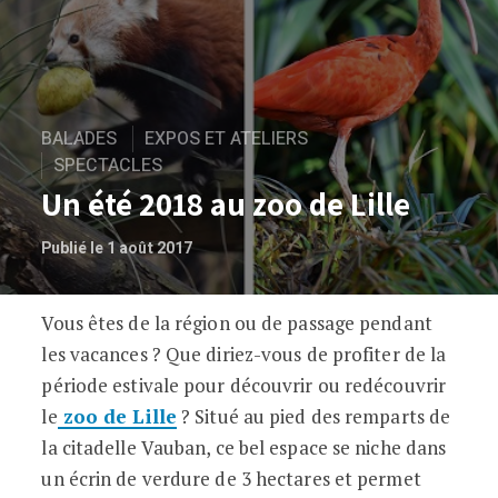
BALADES
EXPOS ET ATELIERS
SPECTACLES
Un été 2018 au zoo de Lille
Publié le 1 août 2017
Vous êtes de la région ou de passage pendant
Un été 2018 au zoo de Lille
les vacances ? Que diriez-vous de profiter de la
période estivale pour découvrir ou redécouvrir
le
zoo de Lille
? Situé au pied des remparts de
la citadelle Vauban, ce bel espace se niche dans
un écrin de verdure de 3 hectares et permet