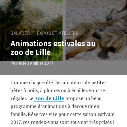
BALADES
EXPOS ET ATELIERS
Animations estivales au
zoo de Lille
Publié le 19 juillet 2017
Comme chaque été, les amateurs de petites
Animations estivales au zoo de Lille
bêtes à poils, à plumes ou à écailles vont se
régaler. Le
zoo de Lille
propose un beau
programme d’animations à découvrir en
famille. Réservez vite pour cette saison estivale
2017, ces rendez-vous sont souvent très prisés !