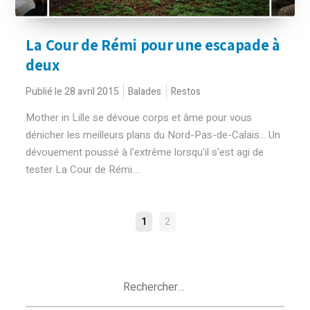
La Cour de Rémi pour une escapade à
deux
Publié le 28 avril 2015
Balades
Restos
Mother in Lille se dévoue corps et âme pour vous
dénicher les meilleurs plans du Nord-Pas-de-Calais... Un
dévouement poussé à l'extrême lorsqu'il s'est agi de
tester La Cour de Rémi....
NAVIGATION
1
2
DES
ARTICLES
Rechercher :