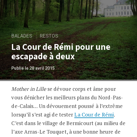
BALADES
RESTOS
La Cour de Rémi pour une
escapade à deux
Publié le 28 avril 2015
Mother in Lille
se dévoue corps et âme pour
La Cour de Rémi pour une escapade à d
vous dénicher les meilleurs plans du Nord-Pas-
de-Calais… Un dévouement poussé à l’extrême
lorsqu’il s’est agi de tester
La Cour de Rémi
.
C’est dans le village de Bermicourt (au milieu de
l’axe Arras-Le Touquet, à une bonne heure de