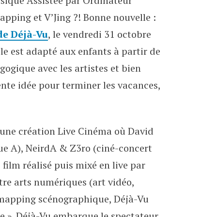
Musique Assistée par Ordinateur
ronef
pping et V’Jing ?! Bonne nouvelle :
de Déjà-Vu
, le vendredi 31 octobre
cle est adapté aux enfants à partir de
gogique avec les artistes et bien
ente idée pour terminer les vacances,
 une création Live Cinéma où David
ue A), NeirdA & Z3ro (ciné-concert
ilm réalisé puis mixé en live par
ntre arts numériques (art vidéo,
t mapping scénographique, Déjà-Vu
te ». Déjà-Vu embarque le spectateur