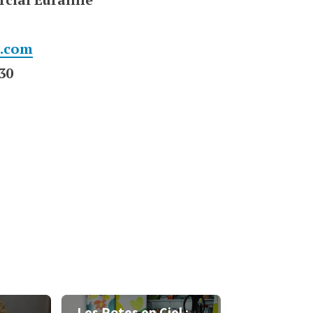
s.com
30
Les Potes en Ciel :