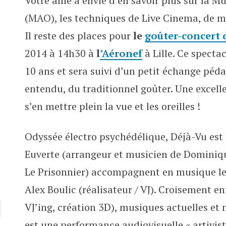
Votre aîné a envie d’en savoir plus sur la 
Goûter-concert de Déjà-Vu à l’Aé
(MAO), les techniques de Live Cinema, de ma
Il reste des places pour
le
goûter-concert 
2014 à 14h30 à
l
’Aéronef
à Lille. Ce specta
10 ans et sera suivi d’un petit échange péda
entendu, du traditionnel goûter. Une excell
s’en mettre plein la vue et les oreilles !
Odyssée électro psychédélique, Déjà-Vu est
Euverte (arrangeur et musicien de Dominiq
Le Prisonnier) accompagnent en musique le f
Alex Boulic (réalisateur / VJ). Croisement e
VJ’ing, création 3D), musiques actuelles e
est une performance audiovisuelle « artivis