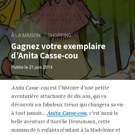
À LA MAISON
SHOPPING
Gagnez votre exemplaire
d’Anita Casse-cou
Publié le 21 juin 2014
Anita Casse-cou
est l’histoire d’une petite
Gagnez votre exemplaire d’Anita Casse
aventurière attachante de dix ans, qui va
découvrir un fabuleux trésor qui changera sa vie
à tout jamais…
Anita Casse-cou
, c’est aussi la
belle aventure d’Aurélie Desrumaux, cette
maman de 6 enfants résidant à la Madeleine et