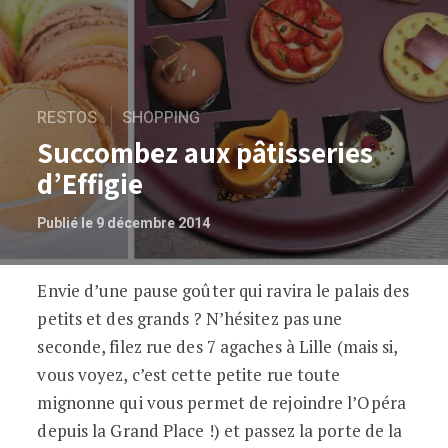
RESTOS
SHOPPING
Succombez aux pâtisseries
d’Effigie
Publié le 9 décembre 2014
Envie d’une pause goûter qui ravira le palais des
Succombez aux pâtisseries d’Effigie
petits et des grands ? N’hésitez pas une
seconde, filez rue des 7 agaches à Lille (mais si,
vous voyez, c’est cette petite rue toute
mignonne qui vous permet de rejoindre l’Opéra
depuis la Grand Place !) et passez la porte de la